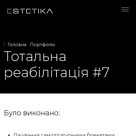
Головна
Портфоліо
Тотальна
реабілітація #7
Було виконано:
Лікування самолігатурними брекетами;