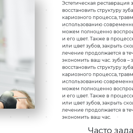
Эстетическая реставрация 
восстановить структуру зуб
кариозного процесса, трав
использованию современны
можем полноценно воспрои
и его цвет. Также в проце
или цвет зубов, закрыть ск
лечение продолжается в теч
экономить ваш час. зубов –
восстановить структуру зуб
кариозного процесса, трав
использованию современны
можем полноценно воспрои
и его цвет. Также в проце
или цвет зубов, закрыть ск
лечение продолжается в теч
экономить ваш час.
Часто зад