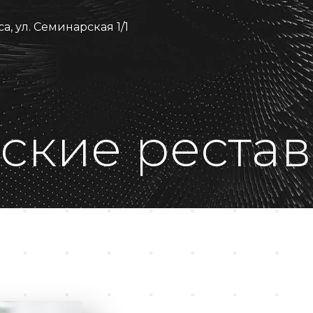
а, ул. Семинарская 1/1
еские реста