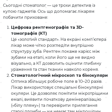
Сьогодні стоматолог — це трохи детектив із
купою гаджетів. Ось що допомагає лікарям
побачити приховане:
Цифрова рентгенографія та 3D-
томографія (КТ)
Це «золотий стандарт». На екрані комп’ютера
лікар може чітко розгледіти внутрішню
структуру зуба. Рентген покаже карієс між
зубами на етапі, коли його ще не видно
візуально, а КТ дозволить оцінити глибину
ураження та стан тканин навколо кореня.
Стоматологічний мікроскоп та бінокуляри
Оптика збільшує робоче поле в 10–20 разів.
Лікар використовує спеціальні бінокулярні
окуляри. Це дозволяє помітити мікротріщини
емалі, виявити початкову демінералізацію
(«білу пляму») та перевірити прилягання
старої пломби — чи немає там мікрощілин,