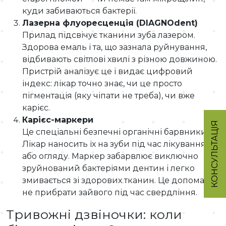
куди забиваються бактерії.
Лазерна флуоресценція (DIAGNOdent)
Прилад підсвічує тканини зуба лазером.
Здорова емаль і та, що зазнала руйнування,
відбивають світлові хвилі з різною довжиною.
Пристрій аналізує це і видає цифровий
індекс: лікар точно знає, чи це просто
пігментація (яку чіпати не треба), чи вже
карієс.
Карієс-маркери
КОНСУЛЬТАЦІЯ
Це спеціальні безпечні органічні барвники.
Лікар наносить їх на зуби під час лікування
або огляду. Маркер забарвлює виключно
зруйнований бактеріями дентин і легко
змивається зі здорових тканин. Це допомагає
не прибрати зайвого під час свердління.
Тривожні дзвіночки: коли