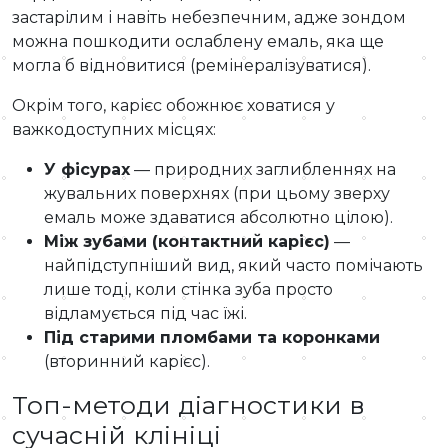
застарілим і навіть небезпечним, адже зондом
можна пошкодити ослаблену емаль, яка ще
могла б відновитися (ремінералізуватися).
Окрім того, карієс обожнює ховатися у
важкодоступних місцях:
У фісурах
— природних заглибленнях на
жувальних поверхнях (при цьому зверху
емаль може здаватися абсолютно цілою).
Між зубами (контактний карієс)
—
найпідступніший вид, який часто помічають
лише тоді, коли стінка зуба просто
відламується під час їжі.
Під старими пломбами та коронками
(вторинний карієс).
Топ-методи діагностики в
сучасній клініці