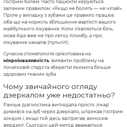
гострим болем. Часто пацієнти керуються
залізним правилом: «Якщо не болить — не чіпай».
Проте у випадку з зубами це правило працює
хіба що на користь збільшення вартості вашого
майбутнього лікування. Коли з’являється біль,
мова йде вже не про легку пломбу, а про
лікування каналів (пульпіт).
Сучасна стоматологія орієнтована на
мікроінвазивність
: виявити проблему на
початковій стадії та зберегти якомога більше
здорових тканин зуба.
Чому звичайного огляду
дзеркалом уже недостатньо?
Раніше діагностика виглядала просто: лікар
дивився на зуб через дзеркало, штрикав гострим
зондом і, якщо той десь застрягав, виносив
вердикт. Сьогодні цей метод вважається