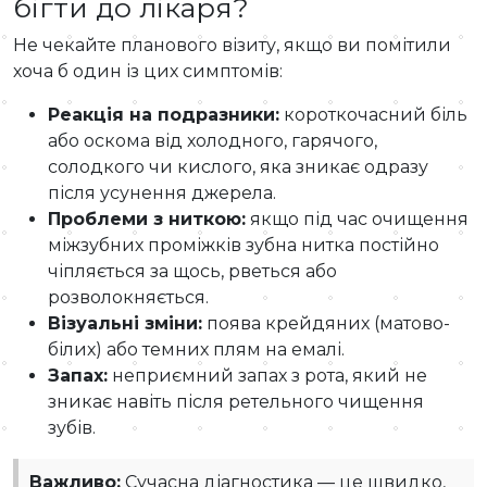
бігти до лікаря?
Не чекайте планового візиту, якщо ви помітили
хоча б один із цих симптомів:
Реакція на подразники:
короткочасний біль
або оскома від холодного, гарячого,
солодкого чи кислого, яка зникає одразу
після усунення джерела.
Проблеми з ниткою:
якщо під час очищення
міжзубних проміжків зубна нитка постійно
чіпляється за щось, рветься або
розволокняється.
Візуальні зміни:
поява крейдяних (матово-
білих) або темних плям на емалі.
Запах:
неприємний запах з рота, який не
зникає навіть після ретельного чищення
зубів.
Важливо:
Сучасна діагностика — це швидко,