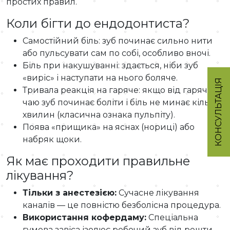
простих правил.
Коли бігти до ендодонтиста?
Самостійний біль: зуб починає сильно нити
або пульсувати сам по собі, особливо вночі.
Біль при накушуванні: здається, ніби зуб
«виріс» і наступати на нього боляче.
КОНСУЛЬТАЦІЯ
Тривала реакція на гаряче: якщо від гарячого
чаю зуб починає боліти і біль не минає кілька
хвилин (класична ознака пульпіту).
Поява «прищика» на яснах (нориці) або
набряк щоки.
Як має проходити правильне
лікування?
Тільки з анестезією:
Сучасне лікування
каналів — це повністю безболісна процедура.
Використання кофердаму:
Спеціальна
гумова завіса ізолює робочий зуб від решти