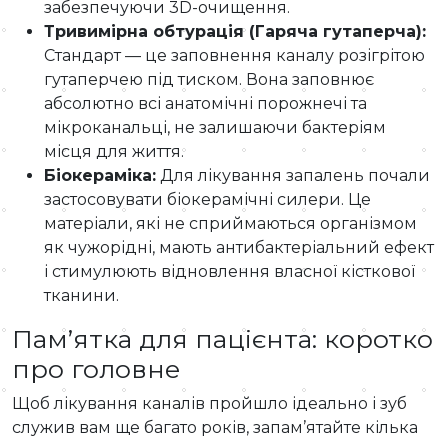
забезпечуючи 3D-очищення.
Тривимірна обтурація (Гаряча гутаперча):
Стандарт — це заповнення каналу розігрітою
гутаперчею під тиском. Вона заповнює
абсолютно всі анатомічні порожнечі та
мікроканальці, не залишаючи бактеріям
місця для життя.
Біокераміка:
Для лікування запалень почали
застосовувати біокерамічні силери. Це
матеріали, які не сприймаються організмом
як чужорідні, мають антибактеріальний ефект
і стимулюють відновлення власної кісткової
тканини.
Пам’ятка для пацієнта: коротко
про головне
Щоб лікування каналів пройшло ідеально і зуб
служив вам ще багато років, запам’ятайте кілька