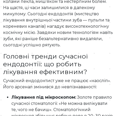
колами пекла, миш’яком та нестерпним болем.
На щастя, ці часи залишилися в далекому
минулому. Сьогодні ендодонтія (мистецтво
лікування внутрішньої частини зуба — пульпи та
кореневих каналів) нагадує високотехнологічну
космічну місію. Завдяки новим технологіям навіть
зуби, які раніше безальтернативно видаляли,
сьогодні успішно рятують.
Головні тренди сучасної
ендодонтії: що робить
лікування ефективним?
Сучасний ендодонтист уже не працює «наосліп».
Його арсенал змінився до невпізнаваності:
Лікування під мікроскопом:
Золоте правило
сучасної стоматології: «Не можна вилікувати
те, чого не бачиш». Стоматологічний
мікроскоп збільшує робоче поле в 20–30 разів