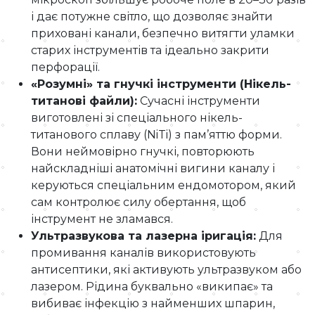
і дає потужне світло, що дозволяє знайти
приховані канали, безпечно витягти уламки
старих інструментів та ідеально закрити
перфорації.
«Розумні» та гнучкі інструменти (Нікель-
титанові файли):
Сучасні інструменти
виготовлені зі спеціального нікель-
титанового сплаву (NiTi) з пам’яттю форми.
Вони неймовірно гнучкі, повторюють
найскладніші анатомічні вигини каналу і
керуються спеціальним ендомотором, який
сам контролює силу обертання, щоб
інструмент не зламався.
Ультразвукова та лазерна іригація:
Для
промивання каналів використовують
антисептики, які активують ультразвуком або
лазером. Рідина буквально «википає» та
вибиває інфекцію з найменших шпарин,