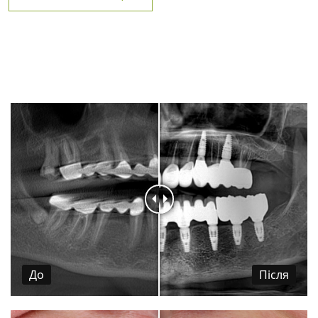
До
Пiсля