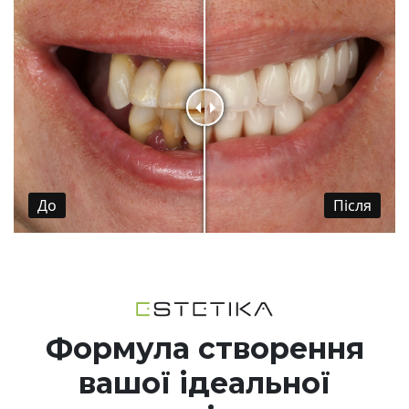
До
Пiсля
Формула створення
вашої ідеальної