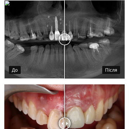
До
Пiсля