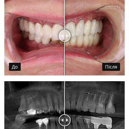
До
Пiсля