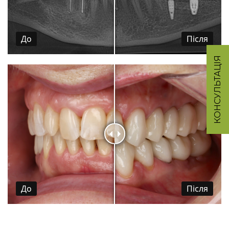
До
Пiсля
КОНСУЛЬТАЦІЯ
До
Пiсля