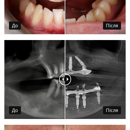
До
Пiсля
До
Пiсля