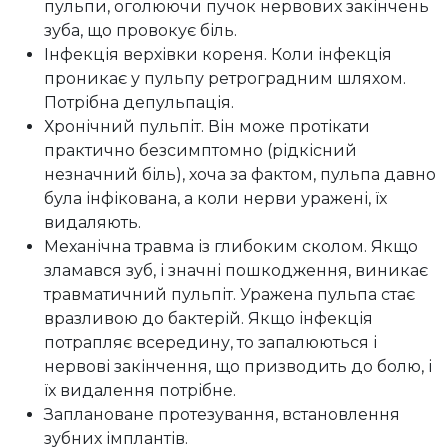
пульпи, оголюючи пучок нервових закінчень
зуба, що провокує біль.
Інфекція верхівки кореня. Коли інфекція
проникає у пульпу ретроградним шляхом.
Потрібна депульпація.
Хронічний пульпіт. Він може протікати
практично безсимптомно (рідкісний
незначний біль), хоча за фактом, пульпа давно
була інфікована, а коли нерви уражені, їх
видаляють.
Механічна травма із глибоким сколом. Якщо
зламався зуб, і значні пошкодження, виникає
травматичний пульпіт. Уражена пульпа стає
вразливою до бактерій. Якщо інфекція
потрапляє всередину, то запалюються і
нервові закінчення, що призводить до болю, і
їх видалення потрібне.
Заплановане протезування, встановлення
зубних імплантів.