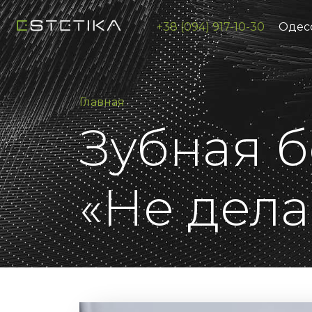
+38 (094) 917-10-30
Одесс
Главная
Зубная 
«Не дела