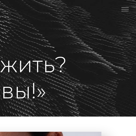
 жить?
вы!»