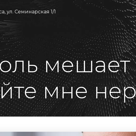
а, ул. Семинарская 1/1
боль мешает
йте мне нер