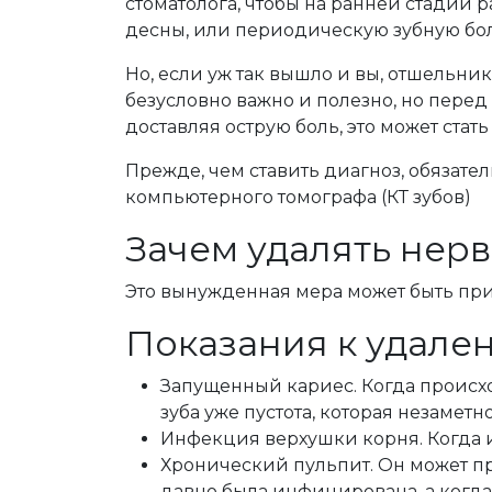
стоматолога, чтобы на ранней стадии 
десны, или периодическую зубную бол
Но, если уж так вышло и вы, отшельни
безусловно важно и полезно, но перед 
доставляя острую боль, это может ста
Прежде, чем ставить диагноз, обязате
компьютерного томографа (КТ зубов)
Зачем удалять нерв
Это вынужденная мера может быть пр
Показания к удален
Запущенный кариес. Когда происход
зуба уже пустота, которая незаметн
Инфекция верхушки корня. Когда 
Хронический пульпит. Он может пр
давно была инфицирована, а когда