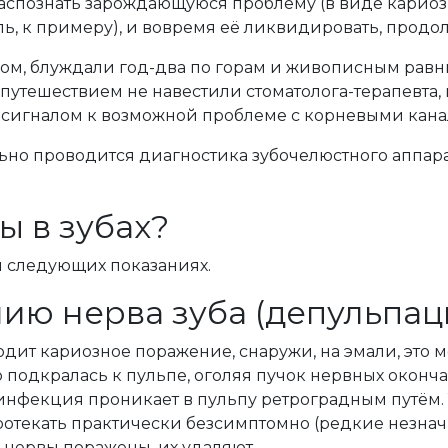
распознать зарождающуюся проблему (в виде кариоз
ь, к примеру), и вовремя её ликвидировать, продол
ком, блуждали год-два по горам и живописным равни
путешествием не навестили стоматолога-терапевта, и
ть сигналом к возможной проблеме с корневыми кана
льно проводится диагностика зубочелюстного аппар
ы в зубах?
и следующих показаниях.
ию нерва зуба (депульпац
ит кариозное поражение, снаружи, на эмали, это мо
о подкралась к пульпе, оголяя пучок нервных оконча
инфекция проникает в пульпу ретроградным путём. 
отекать практически безсимптомно (редкие незначит
 нервы поражены, их удаляют.