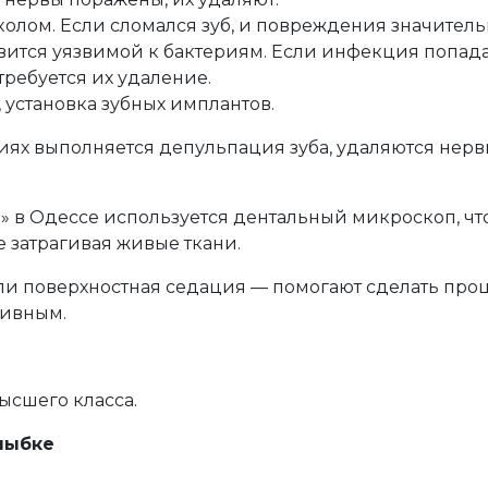
колом. Если сломался зуб, и повреждения значител
вится уязвимой к бактериям. Если инфекция попада
требуется их удаление.
установка зубных имплантов.
ях выполняется депульпация зуба, удаляются нерв
» в Одессе используется дентальный микроскоп, чт
е затрагивая живые ткани.
, или поверхностная седация — помогают сделать про
тивным.
ысшего класса.
лыбке